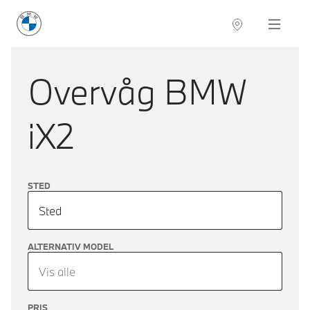
BMW Danmark
Navigation
Overvåg
BMW
iX2
STED
Sted
ALTERNATIV MODEL
Vis alle
PRIS