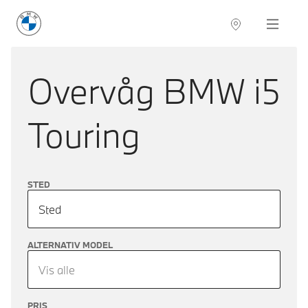
BMW Danmark
Navigation
Overvåg
BMW i5
Touring
STED
Sted
ALTERNATIV MODEL
Vis alle
PRIS