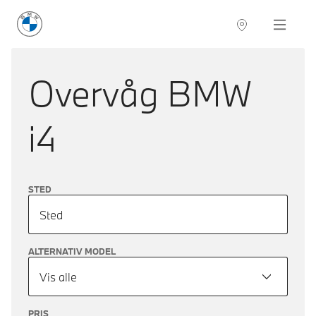
BMW Danmark
Navigation
Overvåg
BMW
i4
STED
Sted
ALTERNATIV MODEL
Vis alle
PRIS