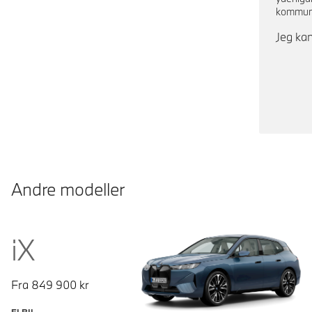
kommuni
Jeg kan
Andre modeller
iX
Fra
849 900
kr