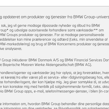
ig opdateret om produkter og tjenester fra BMW Group-univers
a tak, jeg vil gerne modtage tilpassede nyheder og tilbud fra BMW
roup* og udvalgte autoriserede forhandlere samt værksteder** om
re
MW Groups produkter og tjenester. For at modtage personaliserede
eddelelser kan mine præferencer og adfærd (f.eks. min anvendelse af
MW-markedsføring) og brug af BMW Koncernens produkter og tjenest
live analyseret.
 Group inkluderer BMW Danmark A/S og BMW Financial Services Da
t Bayerische Motoren Werke Aktiengesellschaft (BMW AG).
handlere/agenter og værksteder jeg har oplyst, at jeg foretrækker, hve
 et køretøj fra eller været på et service- eller rådgivningsbesøg hos, ell
 forhandler/agent, der kan hjælpe mig. Jeg giver samtykke til, at udva
er kan kontakte mig med henblik på salgsfremmende formål, f.eks. aktu
via BMW Group apps, e-mail, telefon/messenger-tjenster, i bilen (in-car)
e information om, hvordan BMW Group behandler dine personlige dat
re information om dine rettigheder, se Privatlivspolitik om salgsfremme