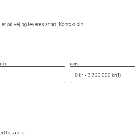
er på vej og leveres snart. Kontakt din
ODEL
PRIS
0 kr - 2 260 000 kr
(
1
)
hed hos en af