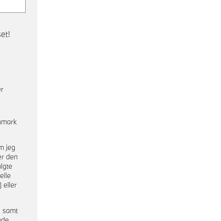
et!
er
nmark
m jeg
er den
lgte
elle
 eller
a samt
nde