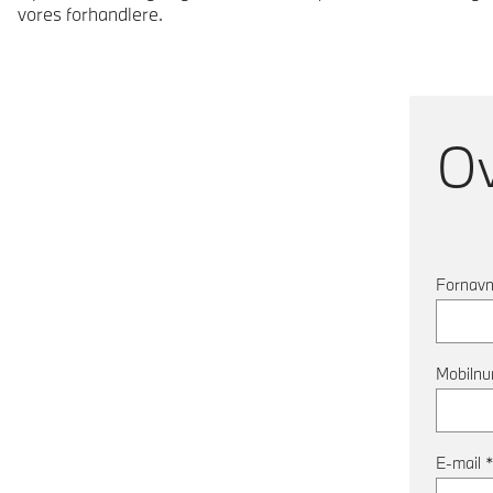
vores forhandlere.
O
Fornav
Mobiln
E-mail