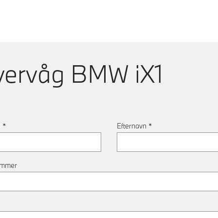
vervåg
BMW iX1
n
*
Efternavn
*
ummer
*