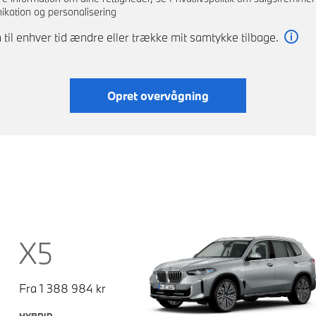
kation og personalisering
 til enhver tid ændre eller trække mit samtykke tilbage.
Læs
Opret overvågning
X5
Fra
1 388 984
kr