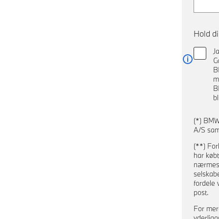
Hold d
J
G
Læs me
B
m
B
b
(*) BMW
A/S sam
(**) For
har købt
nærmeste
selskab
fordele 
post.
For mer
yderliga