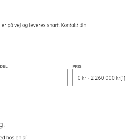
er på vej og leveres snart. Kontakt din
ODEL
PRIS
0 kr - 2 260 000 kr
(
1
)
g.
hed hos en af