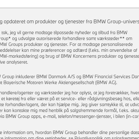
ig opdateret om produkter og tjenester fra BMW Group-univers
a tak, jeg vil gerne modtage tilpassede nyheder og tilbud fra BMW
roup* og udvalgte autoriserede forhandlere samt værksteder** om
re
MW Groups produkter og tjenester. For at modtage personaliserede
eddelelser kan mine præferencer og adfærd (f.eks. min anvendelse af
MW-markedsføring) og brug af BMW Koncernens produkter og tjenest
live analyseret.
 Group inkluderer BMW Danmark A/S og BMW Financial Services Da
t Bayerische Motoren Werke Aktiengesellschaft (BMW AG).
handlere/agenter og værksteder jeg har oplyst, at jeg foretrækker, hve
 et køretøj fra eller været på et service- eller rådgivningsbesøg hos, ell
 forhandler/agent, der kan hjælpe mig. Jeg giver samtykke til, at udva
er kan kontakte mig med henblik på salgsfremmende formål, f.eks. aktu
via BMW Group apps, e-mail, telefon/messenger-tjenster, i bilen (in-car)
e information om, hvordan BMW Group behandler dine personlige dat
re information om dine rettigheder, se Privatlivspolitik om salgsfremme