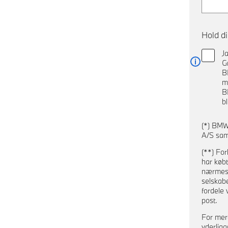
Hold d
J
G
Læs me
B
m
B
b
(*) BMW
A/S sam
(**) For
har købt
nærmeste
selskab
fordele 
post.
For mer
yderliga