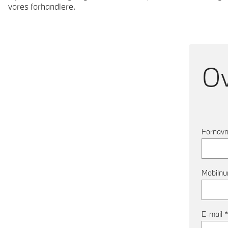
vores forhandlere.
O
Fornav
Mobiln
E-mail