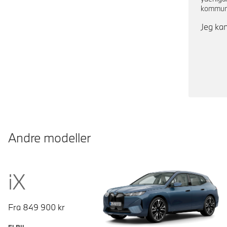
kommuni
Jeg kan
Andre modeller
iX
Fra
849 900
kr