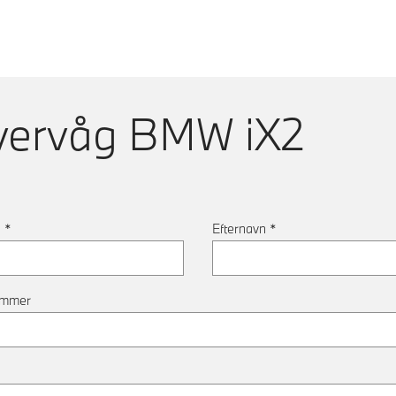
vervåg
BMW iX2
n
*
Efternavn
*
ummer
*