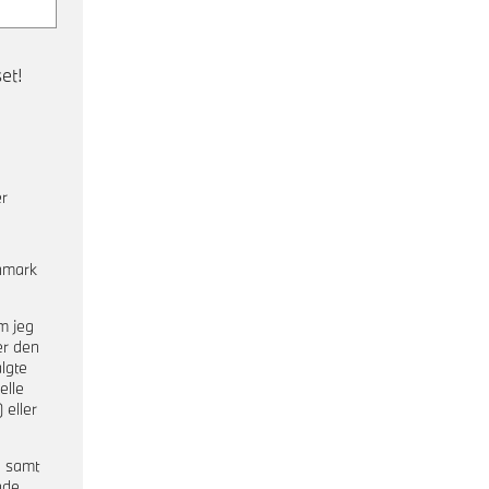
et!
er
nmark
m jeg
er den
lgte
elle
 eller
a samt
nde