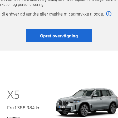
kation og personalisering
 til enhver tid ændre eller trække mit samtykke tilbage.
Læs
Opret overvågning
X5
Fra
1 388 984
kr