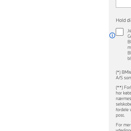
Hold d
J
G
Læs me
B
m
B
b
(*) BMW
A/S sam
(**) For
har købt
nærmeste
selskab
fordele 
post.
For mer
yderliga