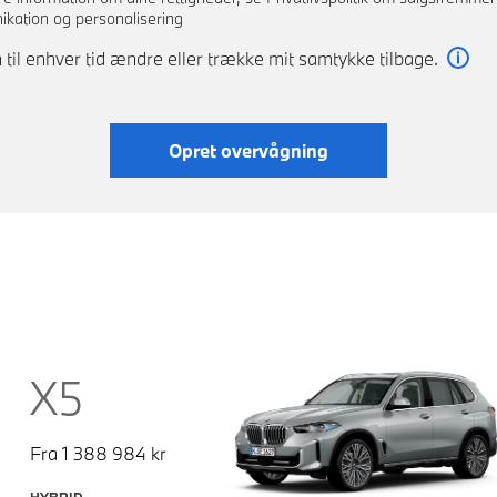
kation og personalisering
 til enhver tid ændre eller trække mit samtykke tilbage.
Læs
Opret overvågning
X5
Fra
1 388 984
kr