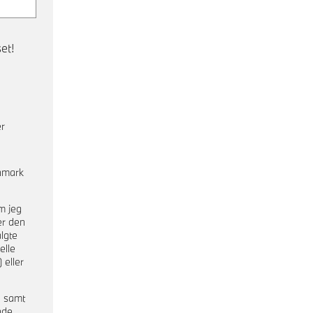
et!
er
nmark
m jeg
er den
lgte
elle
 eller
a samt
nde