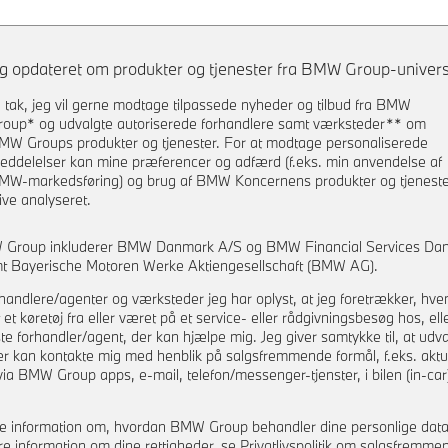
ig opdateret om produkter og tjenester fra BMW Group-univers
a tak, jeg vil gerne modtage tilpassede nyheder og tilbud fra BMW
roup* og udvalgte autoriserede forhandlere samt værksteder** om
re
MW Groups produkter og tjenester. For at modtage personaliserede
eddelelser kan mine præferencer og adfærd (f.eks. min anvendelse af
MW-markedsføring) og brug af BMW Koncernens produkter og tjenest
live analyseret.
 Group inkluderer BMW Danmark A/S og BMW Financial Services Da
t Bayerische Motoren Werke Aktiengesellschaft (BMW AG).
handlere/agenter og værksteder jeg har oplyst, at jeg foretrækker, hve
 et køretøj fra eller været på et service- eller rådgivningsbesøg hos, ell
 forhandler/agent, der kan hjælpe mig. Jeg giver samtykke til, at udva
er kan kontakte mig med henblik på salgsfremmende formål, f.eks. aktu
via BMW Group apps, e-mail, telefon/messenger-tjenster, i bilen (in-car)
e information om, hvordan BMW Group behandler dine personlige dat
re information om dine rettigheder, se Privatlivspolitik om salgsfremme