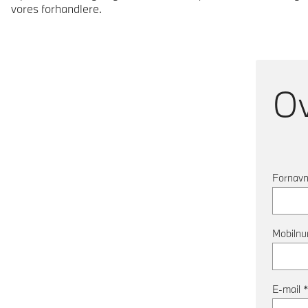
vores forhandlere.
O
Fornav
Mobiln
E-mail