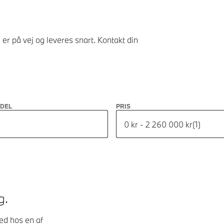
er på vej og leveres snart. Kontakt din
ODEL
PRIS
0 kr - 2 260 000 kr
(
1
)
g.
hed hos en af