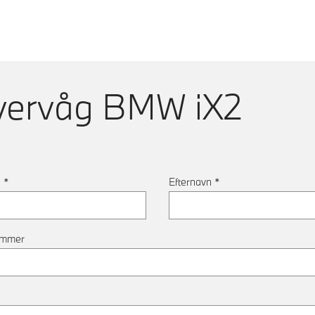
vervåg
BMW iX2
n
*
Efternavn
*
ummer
*