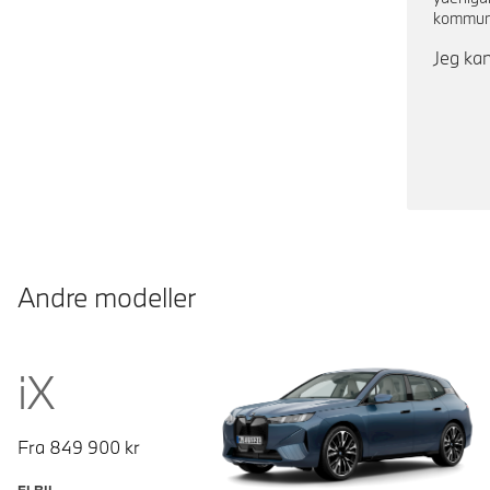
kommuni
Jeg kan
Andre modeller
iX
Fra
849 900
kr