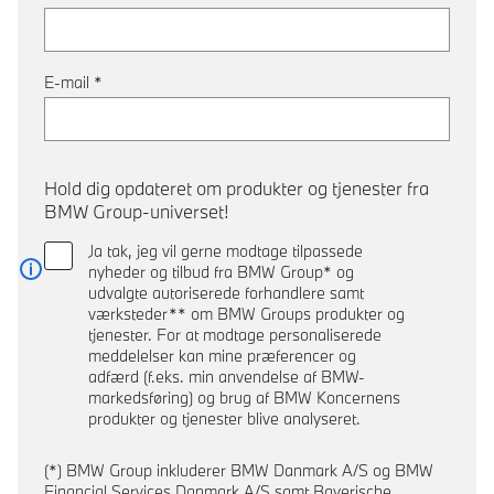
E-mail
*
Hold dig opdateret om produkter og tjenester fra
BMW Group-universet!
Ja tak, jeg vil gerne modtage tilpassede
nyheder og tilbud fra BMW Group* og
Læs mere
udvalgte autoriserede forhandlere samt
værksteder** om BMW Groups produkter og
tjenester. For at modtage personaliserede
meddelelser kan mine præferencer og
adfærd (f.eks. min anvendelse af BMW-
markedsføring) og brug af BMW Koncernens
produkter og tjenester blive analyseret.
(*) BMW Group inkluderer BMW Danmark A/S og BMW
Financial Services Danmark A/S samt Bayerische