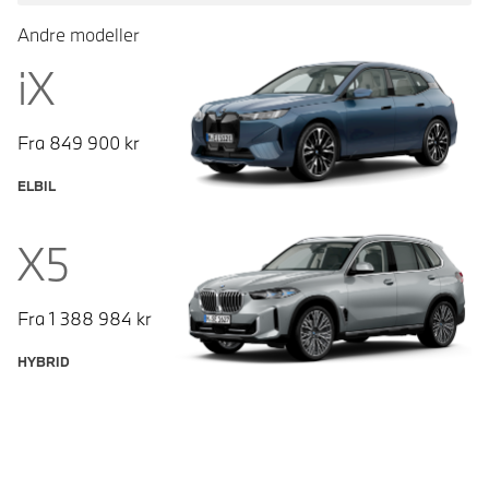
Andre modeller
iX
Fra
849 900
kr
ELBIL
X5
Fra
1 388 984
kr
HYBRID