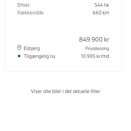
Effekt
544
hk
Rækkevidde
660
km
Kontantpris
849 900
kr
Sted
Leveringstid
Esbjerg
Privatleasing
Tilgængelig nu
10 995
kr/md
Viser alle biler i det aktuelle filter