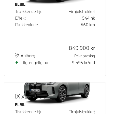
Brændstof
ELBIL
Trækkende hjul
Firhjulstrukket
Effekt
544
hk
Rækkevidde
660
km
Kontantpris
849 900
kr
Sted
Leveringstid
Aalborg
Privatleasing
Tilgængelig nu
9 495
kr/md
iX xDrive60
Brændstof
ELBIL
Trækkende hjul
Firhjulstrukket