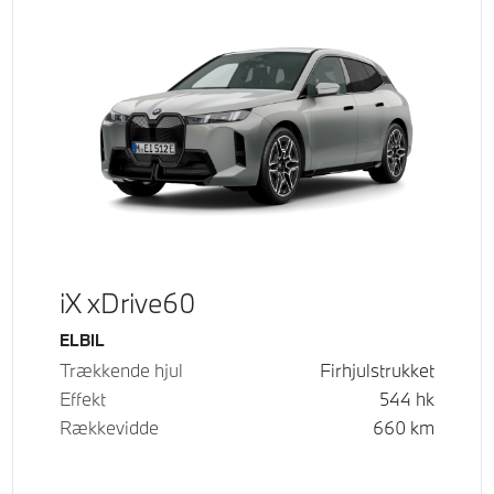
iX xDrive60
Brændstof
ELBIL
Trækkende hjul
Firhjulstrukket
Effekt
544
hk
Rækkevidde
660
km