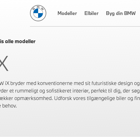
BMW Danmark
Modeller
Elbiler
Byg din BMW
is alle modeller
X
 iX bryder med konventionerne med sit futuristiske design og 
yder et rummeligt og sofistikeret interiør, perfekt til dig, der s
trækker opmærksomhed. Udforsk vores tilgængelige biler og find 
e behov.