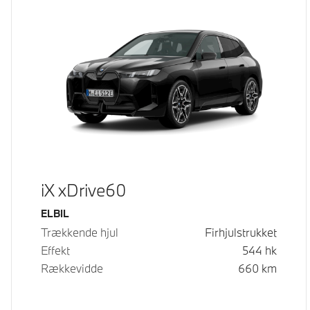
iX xDrive60
Brændstof
ELBIL
Trækkende hjul
Firhjulstrukket
Effekt
544
hk
Rækkevidde
660
km