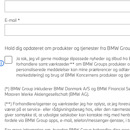
E-mail
*
Hold dig opdateret om produkter og tjenester fra BMW Grou
Ja tak, jeg vil gerne modtage tilpassede nyheder og tilbud f
forhandlere samt værksteder** om BMW Groups produkter og 
Læs mere
personaliserede meddelelser kan mine præferencer og adfær
markedsføring) og brug af BMW Koncernens produkter og tjene
(*) BMW Group inkluderer BMW Danmark A/S og BMW Financial Se
Motoren Werke Aktiengesellschaft (BMW AG).
(**) Forhandlere/agenter og værksteder jeg har oplyst, at jeg foretræ
været på et service- eller rådgivningsbesøg hos, eller den nærmest
giver samtykke til, at udvalgte selskaber kan kontakte mig med henb
fordele via BMW Group apps, e-mail, telefon/messenger-tjenster, i bil
For mere information om, hvordan BMW Group behandler dine person