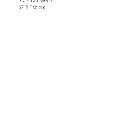
Storstrømsvej 4
6715
Esbjerg