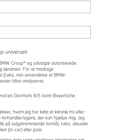
p-universet!
ra BMW Group* og udvalgte autoriserede
tjenester. For at modtage
d (f.eks. min anvendelse af BMW-
ster blive analyseret.
rvices Danmark A/S samt Bayerische
kker, hvem jeg har købt et køretøj fra eller
e forhandler/agent, der kan hjælpe mig. Jeg
lik på salgsfremmende formål, f.eks. aktuelle
en (in-car) eller post.
lige data samt yderligare information om