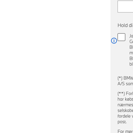
Hold d
J
G
Læs me
B
m
B
b
(*) BMW
A/S sam
(**) For
har købt
nærmeste
selskab
fordele 
post.
For mer