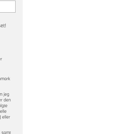
et!
er
nmark
m jeg
er den
lgte
elle
 eller
a samt