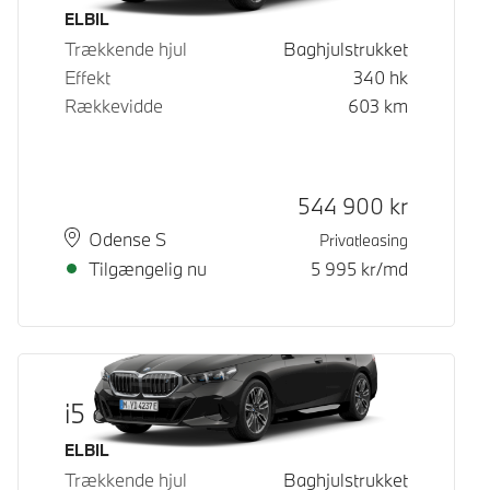
Brændstof
ELBIL
Trækkende hjul
Baghjulstrukket
Effekt
340
hk
Rækkevidde
603
km
Kontantpris
544 900
kr
Sted
Leveringstid
Odense S
Privatleasing
Tilgængelig nu
5 995
kr/md
i5 eDrive40
Brændstof
ELBIL
Trækkende hjul
Baghjulstrukket