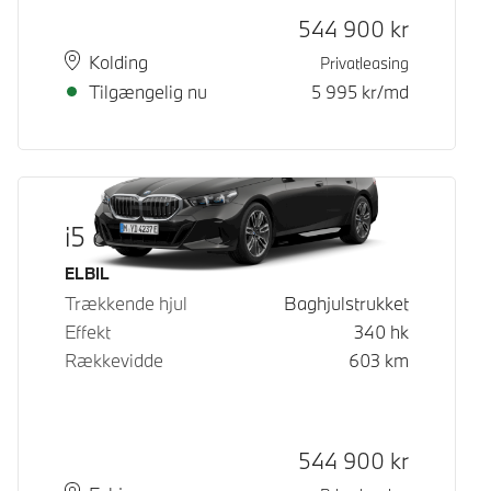
Kontantpris
544 900
kr
Sted
Leveringstid
Kolding
Privatleasing
Tilgængelig nu
5 995
kr/md
i5 eDrive40
Brændstof
ELBIL
Trækkende hjul
Baghjulstrukket
Effekt
340
hk
Rækkevidde
603
km
Kontantpris
544 900
kr