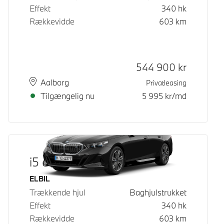
Effekt
340
hk
Rækkevidde
603
km
Kontantpris
544 900
kr
Sted
Leveringstid
Aalborg
Privatleasing
Tilgængelig nu
5 995
kr/md
i5 eDrive40
Brændstof
ELBIL
Trækkende hjul
Baghjulstrukket
Effekt
340
hk
Rækkevidde
603
km