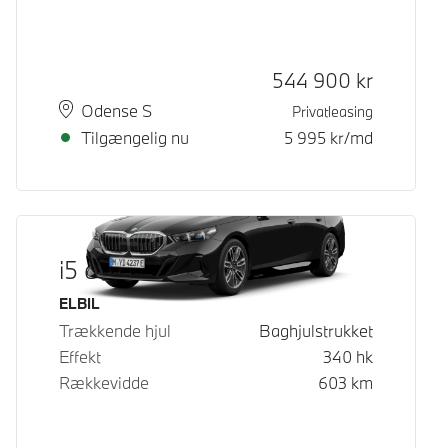
Kontantpris
544 900
kr
Sted
Leveringstid
Odense S
Privatleasing
Tilgængelig nu
5 995
kr/md
i5 eDrive40
Brændstof
ELBIL
Trækkende hjul
Baghjulstrukket
Effekt
340
hk
Rækkevidde
603
km