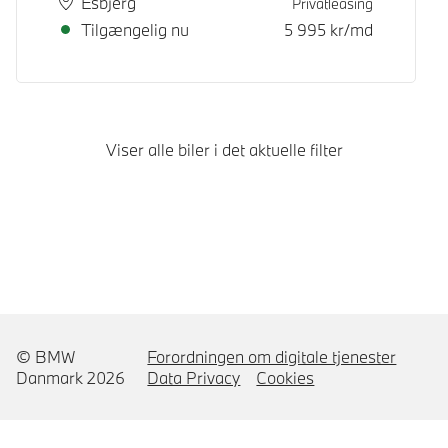
Sted
Leveringstid
Esbjerg
Privatleasing
Tilgængelig nu
5 995
kr/md
Viser alle biler i det aktuelle filter
© BMW
Forordningen om digitale tjenester
Danmark 2026
Data Privacy
Cookies