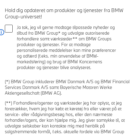
Hold dig opdateret om produkter og tjenester fra BMW
Group-universet!
Ja tak, jeg vil gerne modtage tilpassede nyheder og
tilbud fra BMW Group* og udvalgte autoriserede
Læs mere
forhandlere samt værksteder** om BMW Groups
produkter og tjenester. For at modtage
personaliserede meddelelser kan mine præferencer
og adfærd (f.eks. min anvendelse af BMW-
markedsføring) og brug af BMW Koncernens
produkter og tjenester blive analyseret.
(*) BMW Group inkluderer BMW Danmark A/S og BMW Financial
Services Danmark A/S samt Bayerische Motoren Werke
Aktiengesellschaft (BMW AG).
(**) Forhandlere/agenter og værksteder jeg har oplyst, at jeg
foretrækker, hvem jeg har købt et køretøj fra eller været på et
service- eller rådgivningsbesøg hos, eller den nærmeste
forhandler/agent, der kan hjælpe mig. Jeg giver samtykke til, at
udvalgte selskaber kan kontakte mig med henblik på
salgsfremmende formål, f.eks. aktuelle fordele via BMW Group