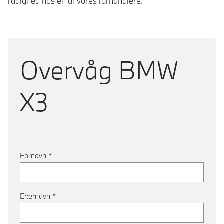
rådighed hos en af vores forhandlere.
Overvåg
BMW
X3
Fornavn
*
Efternavn
*