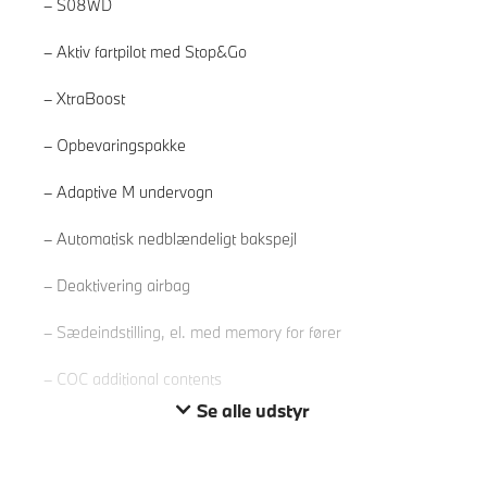
S08WD
Aktiv fartpilot med Stop&Go
XtraBoost
Opbevaringspakke
Adaptive M undervogn
Læs mere
Automatisk nedblændeligt bakspejl
Deaktivering airbag
Sædeindstilling, el. med memory for fører
COC additional contents
Se alle udstyr