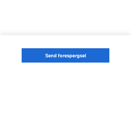
Send forespørgsel
© BMW
Forordningen om digitale tjenester
Danmark 2026
Data Privacy
Cookies