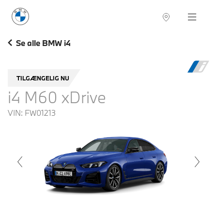
BMW Danmark
Navigation
Se alle BMW i4
TILGÆNGELIG NU
i4 M60 xDrive
VIN:
FW01213
voius
Next