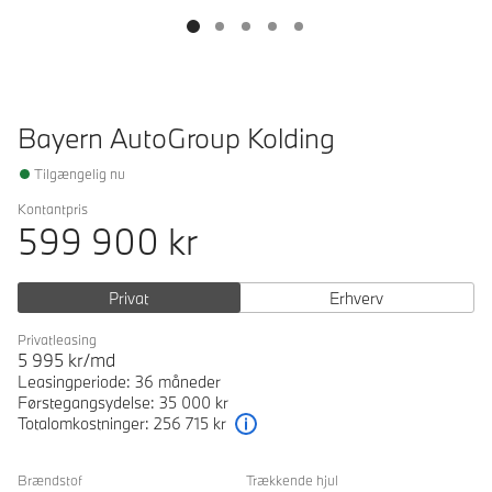
Bayern AutoGroup Kolding
Tilgængelig nu
Kontantpris
599 900
kr
Privat
Erhverv
Privatleasing
5 995
kr/md
Leasingperiode: 36 måneder
Førstegangsydelse: 35 000 kr
Totalomkostninger: 256 715 kr
Forklaring
Brændstof
Trækkende hjul