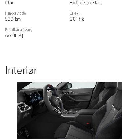
Elbil
Firhjulstrukket
Rækkevidde
Effekt
539
601
hk
km
Forbikørselsstøj
66
db(A)
Interiør
Prevoius
Next