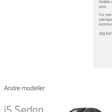
fordele 
post.
For mer
yderliga
kommuni
Jeg kan
Andre modeller
i5 Sedan