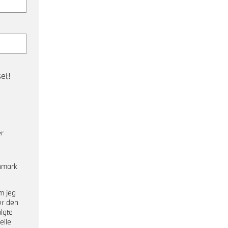
et!
er
nmark
m jeg
er den
lgte
elle