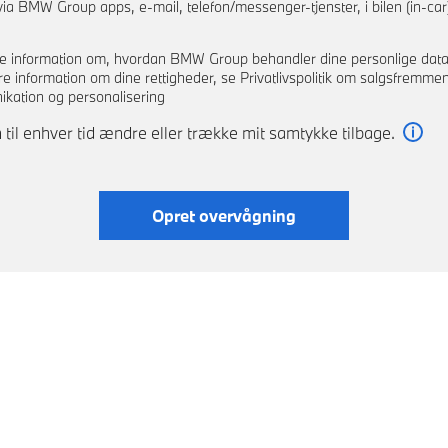
via BMW Group apps, e-mail, telefon/messenger-tjenster, i bilen (in-car)
e information om, hvordan BMW Group behandler dine personlige dat
re information om dine rettigheder, se Privatlivspolitik om salgsfremme
kation og personalisering
 til enhver tid ændre eller trække mit samtykke tilbage.
Læs
Opret overvågning