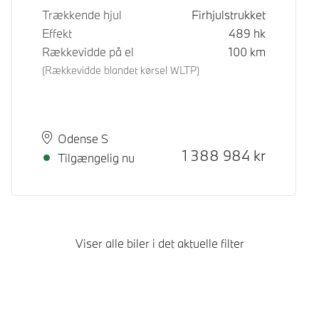
Trækkende hjul
Firhjulstrukket
Effekt
489
hk
Rækkevidde på el
100
km
(Rækkevidde blandet kørsel WLTP)
Sted
Leveringstid
Odense S
Kontantpris
1 388 984
kr
Tilgængelig nu
Viser alle biler i det aktuelle filter