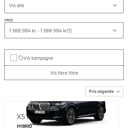
Vis alle
PRIS
1 388 984 kr - 1 388 984 kr
(
1
)
Vis kampagne
Vis flere filtre
Pris stigende
X5 xDrive50e
Brændstof
HYBRID