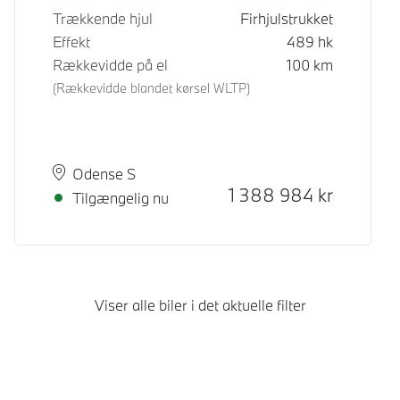
Trækkende hjul
Firhjulstrukket
Effekt
489
hk
Rækkevidde på el
100
km
(Rækkevidde blandet kørsel WLTP)
Sted
Leveringstid
Odense S
Kontantpris
1 388 984
kr
Tilgængelig nu
Viser alle biler i det aktuelle filter