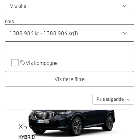
Vis alle
PRIS
1 388 984 kr - 1 388 984 kr
(
1
)
Vis kampagne
Vis flere filtre
Pris stigende
X5 xDrive50e
Brændstof
HYBRID