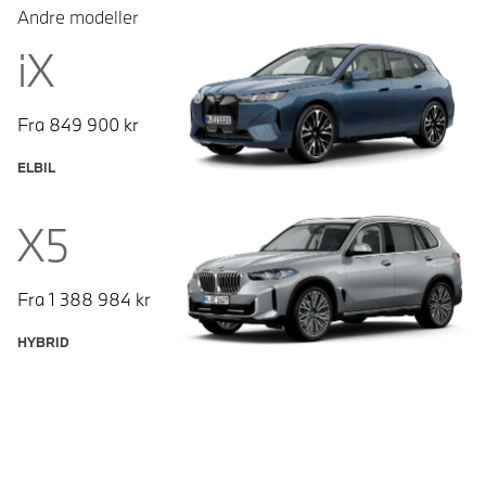
Andre modeller
iX
Fra
849 900
kr
ELBIL
X5
Fra
1 388 984
kr
HYBRID